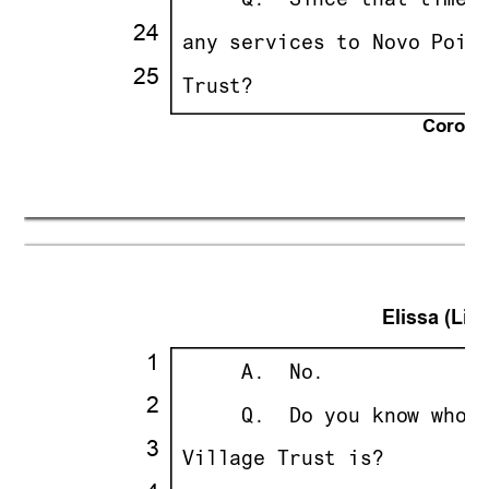
· · ··
     Q.
··
Since that time 
24
·
·
any services to Novo Poin
25
·
·
Trust?
Corona 
21
Elissa (Lisa
·
1
·
· · ··
     A.
··
No.
·
2
·
· · ··
     Q.
··
Do you know who 
·
3
·
·
Village Trust is?