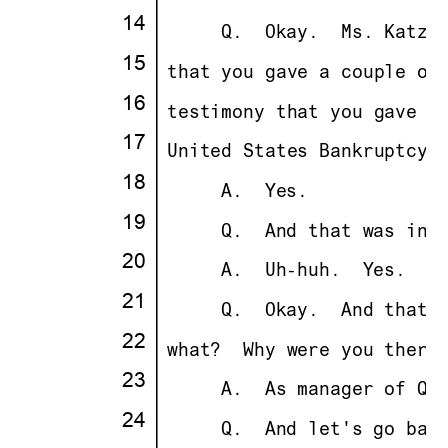
14
·
· · ··
     Q.
··
Okay.
··
Ms. Katz,
15
·
·
that you gave a couple of
16
·
·
testimony that you gave N
17
·
·
United States Bankruptcy 
18
·
· · ··
     A.
··
Yes.
19
·
· · ··
     Q.
··
And that was in 
20
·
· · ··
     A.
··
Uh-huh.
··
Yes.
21
·
· · ··
     Q.
··
Okay.
··
And that 
22
·
·
what?
··
Why were you there
23
·
· · ··
     A.
··
As manager of Qu
24
·
· · ··
     Q.
··
And let's go bac