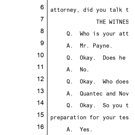
·
6
·
·
attorney, did you talk to
·
7
·
· · · · · · · ·
              THE WITNESS
·
8
·
· · ··
     Q.
··
Who is your atto
·
9
·
· · ··
     A.
··
Mr. Payne.
10
·
· · ··
     Q.
··
Okay.
··
Does he r
11
·
· · ··
     A.
··
No.
12
·
· · ··
     Q.
··
Okay.
··
Who does 
13
·
· · ··
     A.
··
Quantec and Novo
14
·
· · ··
     Q.
··
Okay.
··
So you ta
15
·
·
preparation for your test
16
·
· · ··
     A.
··
Yes.