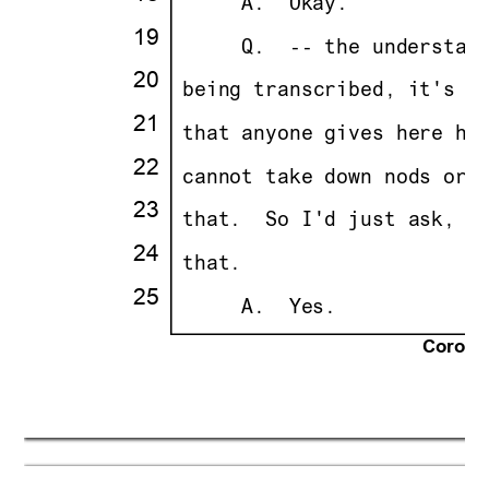
· · ··
     A.
··
Okay.
19
·
· · ··
     Q.
··
-- the understan
20
·
·
being transcribed, it's v
21
·
·
that anyone gives here ha
22
·
·
cannot take down nods or 
23
·
·
that.
··
So I'd just ask, i
24
·
·
that.
25
·
· · ··
     A.
··
Yes.
Corona 
21