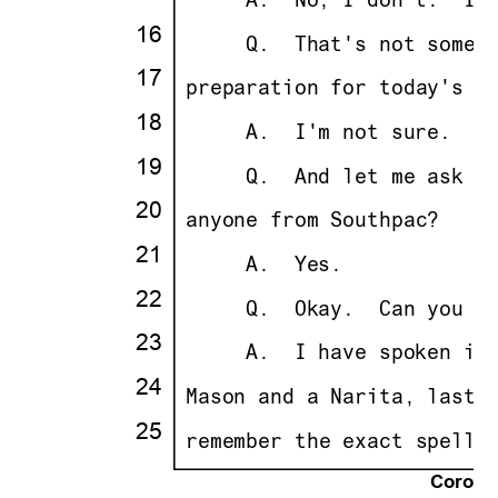
· · ··
     A.
··
No, I don't.
··
It
16
·
· · ··
     Q.
··
That's not somet
17
·
·
preparation for today's d
18
·
· · ··
     A.
··
I'm not sure.
··
I
19
·
· · ··
     Q.
··
And let me ask y
20
·
·
anyone from Southpac?
21
·
· · ··
     A.
··
Yes.
22
·
· · ··
     Q.
··
Okay.
··
Can you t
23
·
· · ··
     A.
··
I have spoken in
24
·
·
Mason and a Narita, last 
25
·
·
remember the exact spelli
Corona 