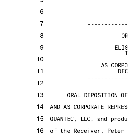
·
· ·
·
·
6
·
·
· ·
·
·
7
·
· · · · · ··
           -------------
· ·
·
·
8
·
· · · · · · · · · · ··
                     ORA
· ·
· · · · · · · · · · · · ·
                        
·
9
·
· · · · · · · · · ··
                   ELISS
· ·
· · · · · · · · · · · ·
                      IN
10
·
· · · · · · · · · · · · ·
                        
· ·
· · · · · · · ··
               AS CORPOR
11
·
· · · · · · · · · · ·
                    DECE
· ·
· · · · · ··
           -------------
12
·
·
· ·
·
13
·
· · ··
     ORAL DEPOSITION OF 
· ·
·
14
·
·
AND AS CORPORATE REPRESE
· ·
·
15
·
·
QUANTEC, LLC, and produc
· ·
·
16
·
·
of the Receiver, Peter S