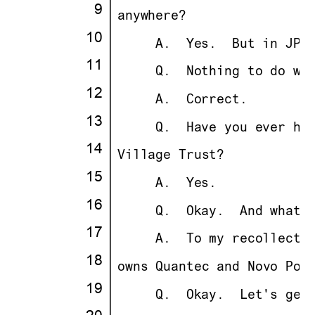
·
9
·
·
anywhere?
10
·
· · ··
     A.
··
Yes.
··
But in JP 
11
·
· · ··
     Q.
··
Nothing to do wi
12
·
· · ··
     A.
··
Correct.
13
·
· · ··
     Q.
··
Have you ever he
14
·
·
Village Trust?
15
·
· · ··
     A.
··
Yes.
16
·
· · ··
     Q.
··
Okay.
··
And what 
17
·
· · ··
     A.
··
To my recollecti
18
·
·
owns Quantec and Novo Poi
19
·
· · ··
     Q.
··
Okay.
··
Let's get