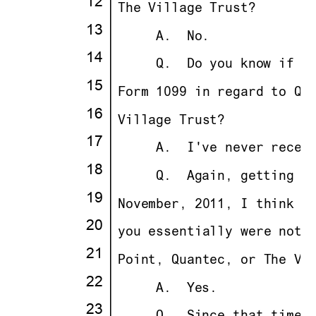
12
·
·
The Village Trust?
13
·
· · ··
     A.
··
No.
14
·
· · ··
     Q.
··
Do you know if y
15
·
·
Form 1099 in regard to Qu
16
·
·
Village Trust?
17
·
· · ··
     A.
··
I've never recei
18
·
· · ··
     Q.
··
Again, getting b
19
·
·
November, 2011, I think y
20
·
·
you essentially were not 
21
·
·
Point, Quantec, or The Vi
22
·
· · ··
     A.
··
Yes.
23
·