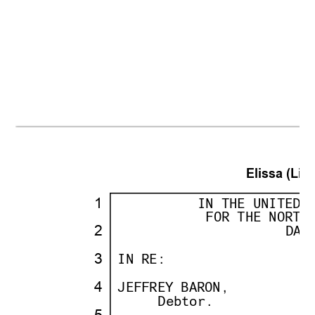
Elissa (Lisa
·
1
·
· · · · · ·
          IN THE UNITED 
· ·
· · · · · ··
           FOR THE NORTH
·
2
·
· · · · · · · · · · ··
                     DAL
· ·
·
·
3
·
·
IN RE:
· · · · · · · · · 
· ·
· · · · · · · · · · · · ·
                        
·
4
·
·
JEFFREY BARON,
· · · · · 
· ·
· · ··
     Debtor.
· · · · · · 
·
5
·