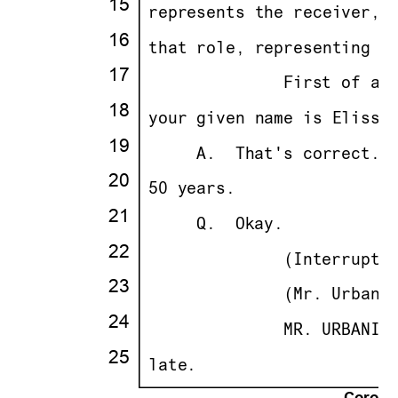
15
·
·
represents the receiver, 
16
·
·
that role, representing P
17
·
· · · · · · · ·
              First of al
18
·
·
your given name is Elissa
19
·
· · ··
     A.
··
That's correct.
·
20
·
·
50 years.
21
·
· · ··
     Q.
··
Okay.
22
·
· · · · · · · ·
              (Interrupti
23
·
· · · · · · · ·
              (Mr. Urbani
24
·
· · · · · · · ·
              MR. URBANIK
25
·
·
late.