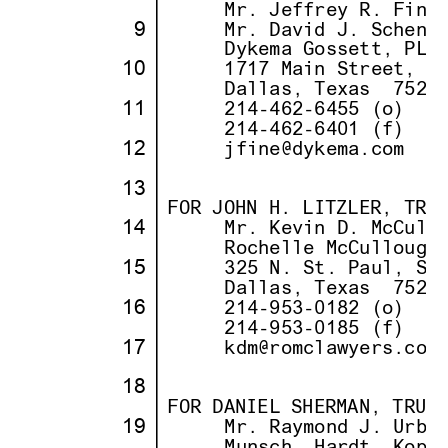
· ·
· · ··
     Mr. Jeffrey R. Fine
·
9
·
· · ··
     Mr. David J. Schenc
· ·
· · ··
     Dykema Gossett, PLL
10
·
· · ··
     1717 Main Street, S
· ·
· · ··
     Dallas, Texas
··
7520
11
·
· · ··
     214-462-6455 (o)
· ·
· · ··
     214-462-6401 (f)
12
·
· · ··
     jfine@dykema.com
· ·
·
13
·
·
· ·
·
FOR JOHN H. LITZLER, TRU
14
·
· · ··
     Mr. Kevin D. McCull
· ·
· · ··
     Rochelle McCullough
15
·
· · ··
     325 N. St. Paul, Su
· ·
· · ··
     Dallas, Texas
··
7520
16
·
· · ··
     214-953-0182 (o)
· ·
· · ··
     214-953-0185 (f)
17
·
· · ··
     kdm@romclawyers.com
· ·
·
18
·
·
· ·
·
FOR DANIEL SHERMAN, TRUS
19
·
· · ··
     Mr. Raymond J. Urba
· ·
· · ··
     Munsch, Hardt, Kopf