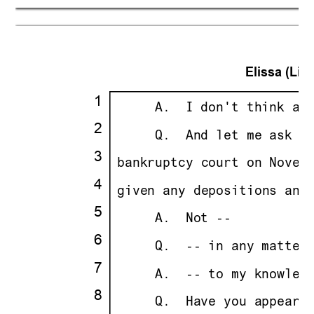
Elissa (Lisa
·
1
·
· · ··
     A.
··
I don't think an
·
2
·
· · ··
     Q.
··
And let me ask y
·
3
·
·
bankruptcy court on Novem
·
4
·
·
given any depositions any
·
5
·
· · ··
     A.
··
Not --
·
6
·
· · ··
     Q.
··
-- in any matter
·
7
·
· · ··
     A.
··
-- to my knowled
·
8
·
· · ··
     Q.
··
Have you appeare