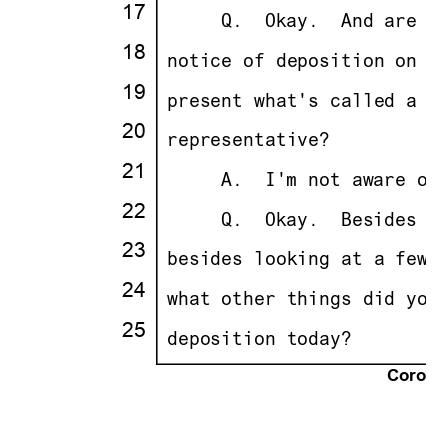
17
·
· · ··
     Q.
··
Okay.
··
And are y
18
·
·
notice of deposition on Q
19
·
·
present what's called a 3
20
·
·
representative?
21
·
· · ··
     A.
··
I'm not aware of
22
·
· · ··
     Q.
··
Okay.
··
Besides s
23
·
·
besides looking at a few 
24
·
·
what other things did you
25
·
·
deposition today?
Corona 
21