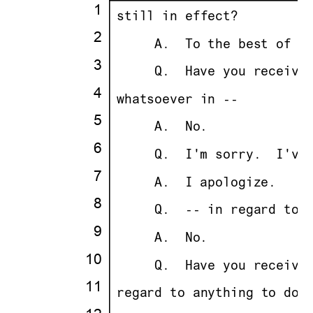
·
1
·
·
still in effect?
·
2
·
· · ··
     A.
··
To the best of m
·
3
·
· · ··
     Q.
··
Have you receive
·
4
·
·
whatsoever in --
·
5
·
· · ··
     A.
··
No.
·
6
·
· · ··
     Q.
··
I'm sorry.
··
I've
·
7
·
· · ··
     A.
··
I apologize.
·
8
·
· · ··
     Q.
··
-- in regard to 
·
9
·
· · ··
     A.
··
No.
10
·
· · ··
     Q.
··
Have you receive
11
·
·
regard to anything to do 