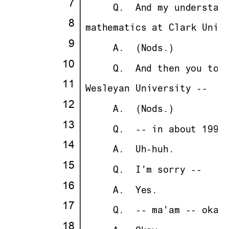
·
7
·
· · ··
     Q.
··
And my understan
·
8
·
·
mathematics at Clark Univ
·
9
·
· · ··
     A.
··
(Nods.)
10
·
· · ··
     Q.
··
And then you too
11
·
·
Wesleyan University --
12
·
· · ··
     A.
··
(Nods.)
13
·
· · ··
     Q.
··
-- in about 1993
14
·
· · ··
     A.
··
Uh-huh.
15
·
· · ··
     Q.
··
I'm sorry --
16
·
· · ··
     A.
··
Yes.
17
·
· · ··
     Q.
··
-- ma'am -- okay
18
·