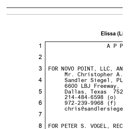
Elissa (Lisa
·
1
·
· · · · · · · · · ·
                  A P P 
· ·
·
·
2
·
·
· ·
·
·
3
·
·
FOR NOVO POINT, LLC, AND
· ·
· · ··
     Mr. Christopher A. 
·
4
·
· · ··
     Sandler Siegel, PLL
· ·
· · ··
     6600 LBJ Freeway, S
·
5
·
· · ··
     Dallas, Texas
··
7524
· ·
· · ··
     214-484-6598 (o)
·
6
·
· · ··
     972-239-9968 (f)
· ·
· · ··
     chris@sandlersiegel
·
7
·
·
· ·
·
·
8
·
·
FOR PETER S. VOGEL, RECE