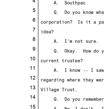
·
4
·
· · ··
     A.
··
Southpac.
·
5
·
· · ··
     Q.
··
Do you know what
·
6
·
·
corporation?
··
Is it a par
·
7
·
·
idea?
·
8
·
· · ··
     A.
··
I'm not sure.
·
9
·
· · ··
     Q.
··
Okay.
··
How do yo
10
·
·
current trustee?
11
·
· · ··
     A.
··
I know -- I saw 
12
·
·
regarding where they were
13
·
·
Village Trust.
14
·
· · ··
     Q.
··
Do you remember 
15
·