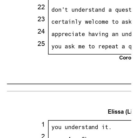
22
·
·
don't understand a questi
23
·
·
certainly welcome to ask 
24
·
·
appreciate having an unde
25
·
·
you ask me to repeat a qu
Corona 
21
Elissa (Lisa
·
1
·
·
you understand it.
·
2
·