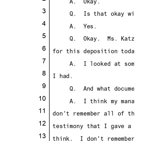
· · ··
     A.
··
Okay.
·
3
·
· · ··
     Q.
··
Is that okay wit
·
4
·
· · ··
     A.
··
Yes.
·
5
·
· · ··
     Q.
··
Okay.
··
Ms. Katz,
·
6
·
·
for this deposition today
·
7
·
· · ··
     A.
··
I looked at some
·
8
·
·
I had.
·
9
·
· · ··
     Q.
··
And what documen
10
·
· · ··
     A.
··
I think my manag
11
·
·
don't remember all of the
12
·
·
testimony that I gave a c
13
·
·
think.
··
I don't remember 