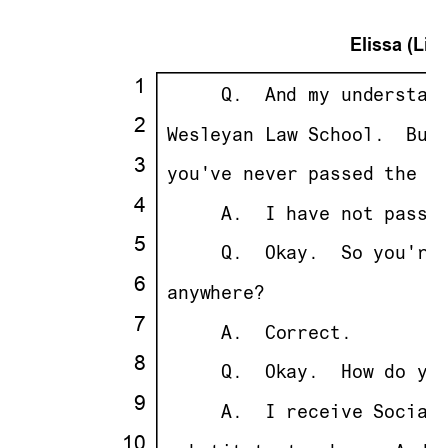
Elissa (Lisa
·
1
·
· · ··
     Q.
··
And my understan
·
2
·
·
Wesleyan Law School.
··
But
·
3
·
·
you've never passed the B
·
4
·
· · ··
     A.
··
I have not passe
·
5
·
· · ··
     Q.
··
Okay.
··
So you're
·
6
·
·
anywhere?
·
7
·
· · ··
     A.
··
Correct.
·
8
·
· · ··
     Q.
··
Okay.
··
How do yo
·
9
·
· · ··
     A.
··
I receive Social
10
·