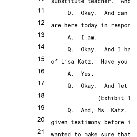
·
substitute teacher.
··
And 
11
·
· · ··
     Q.
··
Okay.
··
And can y
12
·
·
are here today in respons
13
·
· · ··
     A.
··
I am.
14
·
· · ··
     Q.
··
Okay.
··
And I han
15
·
·
of Lisa Katz.
··
Have you s
16
·
· · ··
     A.
··
Yes.
17
·
· · ··
     Q.
··
Okay.
··
And let m
18
·
· · · · · · · ·
              (Exhibit 1 
19
·
· · ··
     Q.
··
And, Ms. Katz, a
20
·
·
given testimony before in
21
·
·
wanted to make sure that 