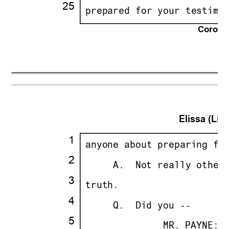
25
·
·
prepared for your testimo
Corona 
21
Elissa (Lisa
·
1
·
·
anyone about preparing fo
·
2
·
· · ··
     A.
··
Not really other
·
3
·
·
truth.
·
4
·
· · ··
     Q.
··
Did you --
·
5
·
· · · · · · · ·
              MR. PAYNE:
·