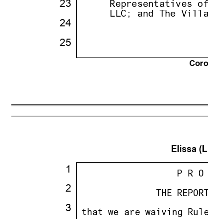
23
·
· · ··
     Representatives of 
· ·
· · ··
     LLC; and The Villag
24
·
·
· ·
·
25
·
·
Corona 
21
Elissa (Lisa
·
1
·
· · · · · · · · · ·
                  P R O C
·
2
·
· · · · · · · ·
              THE REPORTE
·
3
·
·
that we are waiving Rule 