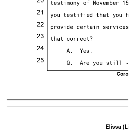
20
·
·
testimony of November 15t
21
·
·
you testified that you ha
22
·
·
provide certain services 
23
·
·
that correct?
24
·
· · ··
     A.
··
Yes.
25
·
· · ··
     Q.
··
Are you still --
Corona 
21
Elissa (Lisa