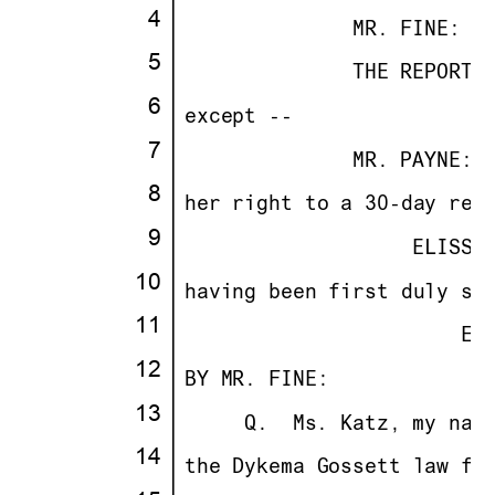
·
4
·
· · · · · · · ·
              MR. FINE:
··
·
5
·
· · · · · · · ·
              THE REPORTE
·
6
·
·
except --
·
7
·
· · · · · · · ·
              MR. PAYNE:
·
·
8
·
·
her right to a 30-day rev
·
9
·
· · · · · · · · · ··
                   ELISSA
10
·
·
having been first duly sw
11
·
· · · · · · · · · · · ··
                       EX
12
·
·
BY MR. FINE:
13
·
· · ··
     Q.
··
Ms. Katz, my nam
14
·
·
the Dykema Gossett law fi