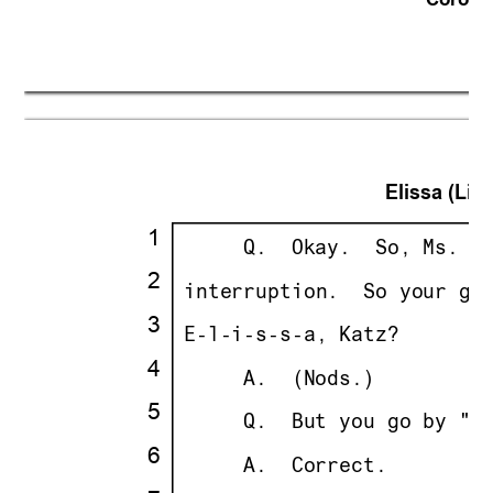
Corona 
21
Elissa (Lisa
·
1
·
· · ··
     Q.
··
Okay.
··
So, Ms. K
·
2
·
·
interruption.
··
So your gi
·
3
·
·
E-l-i-s-s-a, Katz?
·
4
·
· · ··
     A.
··
(Nods.)
·
5
·
· · ··
     Q.
··
But you go by "L
·
6
·
· · ··
     A.
··
Correct.