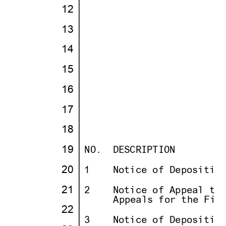
12
·
·
· ·
·
13
·
·
· ·
·
14
·
·
· ·
·
15
·
·
· ·
·
16
·
·
· ·
·
17
·
·
· ·
· · · · · · · · · · · · ·
                        
18
·
·
· ·
·
19
·
·
NO.
··
DESCRIPTION
· · · · 
· ·
·
20
·
·
1
· ··
Notice of Depositio
· ·
·
21
·
·
2
· ··
Notice of Appeal to
· ·
· · ··
     Appeals for the Fif
22
·
·
· ·
·
3
· ··
Notice of Depositio