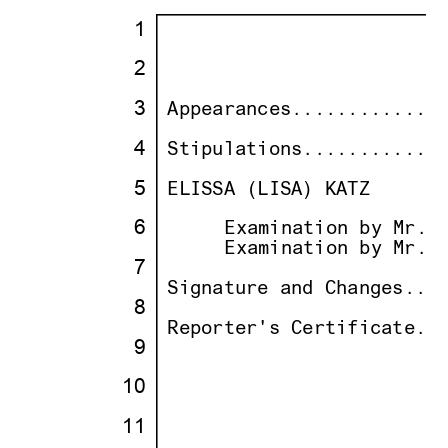
·
1
·
· · · · · · · · · · · · ·
                        
· ·
·
·
2
·
· · · · · · · · · · · · ·
                        
· ·
·
·
3
·
·
Appearances.............
· ·
·
·
4
·
·
Stipulations............
· ·
·
·
5
·
·
ELISSA (LISA) KATZ
· ·
·
·
6
·
· · ··
     Examination by Mr. 
· ·
· · ··
     Examination by Mr. 
·
7
·
·
· ·
·
Signature and Changes...
·
8
·
·
· ·
·
Reporter's Certificate..
·
9
·
·
· ·
·
10
·
·
· ·
·
11
·
·
· ·
·