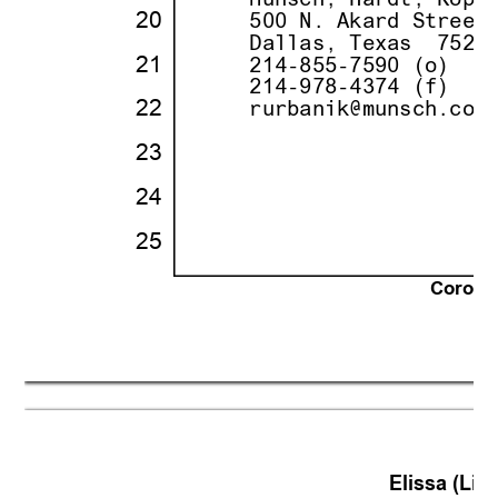
20
·
· · ··
     500 N. Akard Street
· ·
· · ··
     Dallas, Texas
··
7520
21
·
· · ··
     214-855-7590 (o)
· ·
· · ··
     214-978-4374 (f)
22
·
· · ··
     rurbanik@munsch.com
· ·
·
23
·
·
· ·
·
24
·
·
· ·
·
25
·
·
Corona 
21
Elissa (Lisa