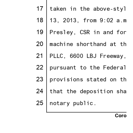
· ·
·
17
·
·
taken in the above-style
· ·
·
18
·
·
13, 2013, from 9:02 a.m.
· ·
·
19
·
·
Presley, CSR in and for 
· ·
·
20
·
·
machine shorthand at the
· ·
·
21
·
·
PLLC, 6600 LBJ Freeway, 
· ·
·
22
·
·
pursuant to the Federal 
· ·
·
23
·
·
provisions stated on the
· ·
·
24
·
·
that the deposition shal
· ·
·
25
·
·
notary public.
Corona 
21